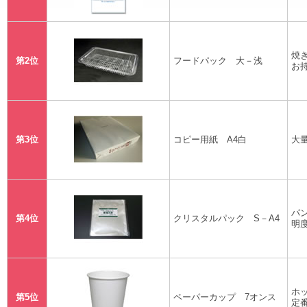
焼
第2位
フードパック 大－浅
お
第3位
コピー用紙 A4白
大
パ
第4位
クリスタルパック S－A4
明
ホ
第5位
ペーパーカップ 7オンス
定番