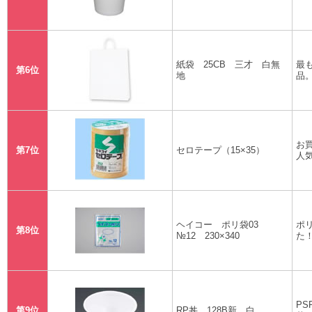
紙袋 25CB 三才 白無
最
第6位
地
品
お
第7位
セロテープ（15×35）
人
ヘイコー ポリ袋03
ポ
第8位
№12 230×340
た
P
第9位
RP丼 128B新 白