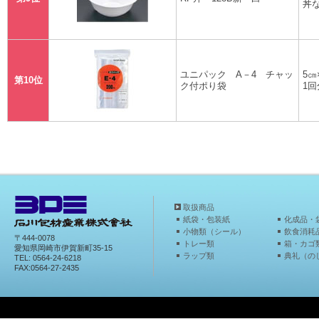
丼
ユニパック A－4 チャッ
5
第10位
ク付ポり袋
1
取扱商品
紙袋・包装紙
化成品・
小物類（シール）
飲食消耗
〒444-0078
トレー類
箱・カゴ
愛知県岡崎市伊賀新町35-15
ラップ類
典礼（の
TEL: 0564-24-6218
FAX:0564-27-2435