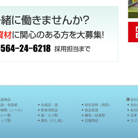
グセール開催のお知らせです。
げます(≧◇≦)
症にご注意ください。<(_ _)>
レジ袋が有料となっております<(_ _)>
月からですよ(‘ω’)ノ
なっても注意しましょう(‘ω’)ノ
岡崎店の今月の特売
取扱商品
会社
の大処分市
紙袋・包装紙
化成品・袋
衛生資材（洗剤）
当社
小物類（シール）
飲食消耗品
食品容器
会社
^・・^=)
トレー類
箱・カゴ類
梱包・結束類
沿革
ラップ類
典礼（のし紙）
店舗用品
ロゴ
あと２日☆