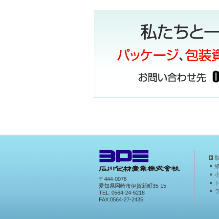
2020年10月01日
2020 秋のビッ
2020年09月03日
残暑お見舞い申し上
2020年08月14日
気温上昇中❕❕ 熱中
2020年07月17日
7月１日より当店も
2020年05月27日
レジ袋有料化！！７
2020年05月20日
緊急事態宣言解除に
2020年02月07日
マスク完売！！
2020年02月06日
パッケージプラザ
2020年01月10日
イルミネーション
〒444-0078
2019年12月25日
今年も あと僅か(=
愛知県岡崎市伊賀新町35-15
TEL: 0564-24-6218
FAX:0564-27-2435
2019年10月30日
ハロウィンまで 