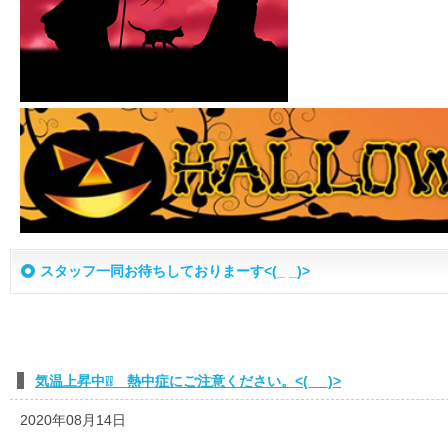
スタッフ一同お待ちしておりまーす<(_ _)>
気温上昇中❕❕ 熱中症にご注意ください。<(_ _)>
2020年08月14日