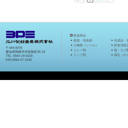
取扱商品
紙袋・包装紙
化成品・
小物類（シール）
飲食消耗
〒444-0078
トレー類
箱・カゴ
愛知県岡崎市伊賀新町35-15
ラップ類
典礼（の
TEL: 0564-24-6218
FAX:0564-27-2435