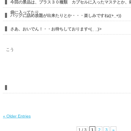
今回の景品は、プラス３０種類 カプセルに入ったマステとか、
袋に入ってたり、
パックに詰め放題が出来たりとか・・・楽しみですね((+_+))
さあ、おいでん！・・お待ちしております<(_ _)>
こう
« Older Entries
1 / 3
1
2
3
»