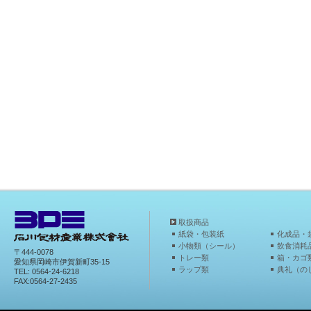
取扱商品
紙袋・包装紙
化成品・
小物類（シール）
飲食消耗
〒444-0078
トレー類
箱・カゴ
愛知県岡崎市伊賀新町35-15
ラップ類
典礼（の
TEL: 0564-24-6218
FAX:0564-27-2435