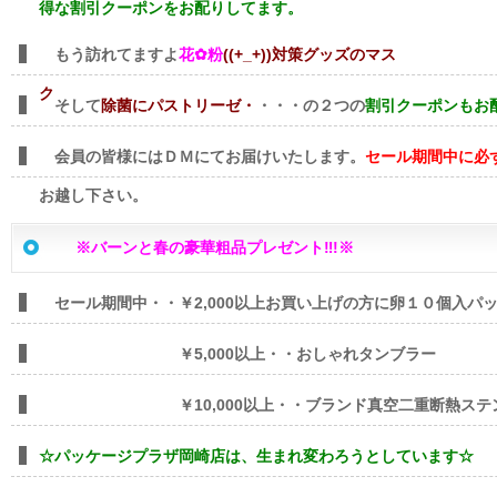
得な割引クーポンをお配りしてます。
もう訪れてますよ
花✿粉
((+_+))対策グッズのマス
そして
除菌にパストリーゼ・
・・・の２つの
割引クーポンもお
会員の皆様にはＤＭにてお届けいたします。
セール期間中に必
お越し下さい。
※バーンと春の豪華粗品プレゼント‼!※
セール期間中・・￥2,000以上お買い上げの方に卵１０個入パ
￥5,000以上・・おしゃれタンブラー
￥10,000以上・・ブランド真空二重断熱ステン
☆パッケージプラザ岡崎店は、生まれ変わろうとしています☆