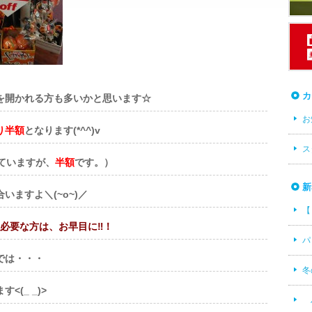
カ
を開かれる方も多いかと思います☆
お
り半額
となります(*^^)v
ス
ていますが、
半額
です。）
新
ますよ＼(~o~)／
【
必要な方は、お早目に‼！
パ
では・・・
冬
(_ _)>
ハ