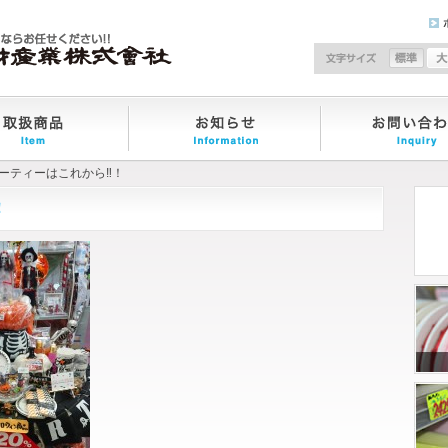
文
パーティーはこれから‼！
！