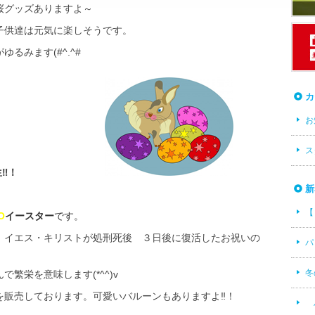
桜グッズありますよ～
子供達は元気に楽しそうです。
るみます(#^.^#
カ
お
ス
‼一年生‼！
新
【
О
イースター
です。
イエス・キリストが処刑死後 ３日後に復活したお祝いの
パ
栄を意味します(*^^)v
冬
を販売しております。可愛いバルーンもありますよ‼！
ハ