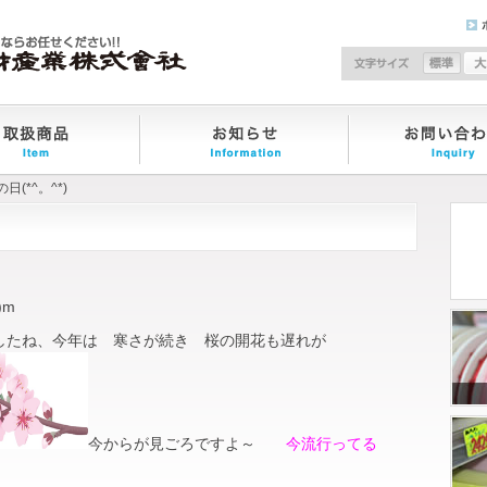
文
日(*^。^*)
)m
したね、今年は 寒さが続き 桜の開花も遅れが
今からが見ごろですよ～
今流行ってる