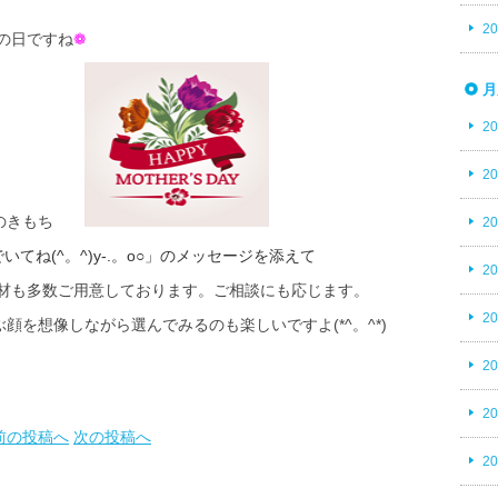
2
の日ですね
❁
月
2
2
謝のきもち
2
てね(^。^)y-.。o○」の
メッセージを添えて
2
材も多数ご用意しております。ご相談にも応じます。
2
を想像しながら選んでみるのも楽しいですよ(*^。^*)
2
2
前の投稿へ
次の投稿へ
2