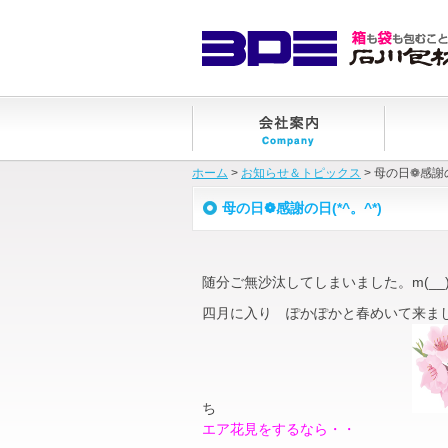
ホーム
>
お知らせ＆トピックス
> 母の日❁感謝の
母の日❁感謝の日(*^。^*)
随分ご無沙汰してしまいました。m(__
四月に入り ぽかぽかと春めいて来ま
ち
エア花見をするなら・・