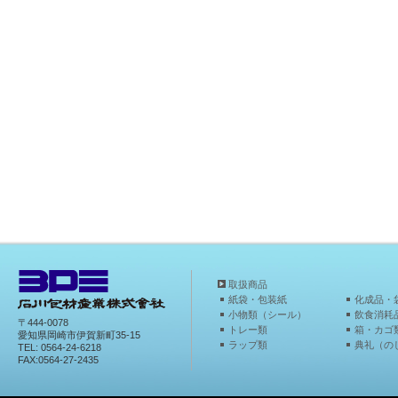
取扱商品
紙袋・包装紙
化成品・
小物類（シール）
飲食消耗
〒444-0078
トレー類
箱・カゴ
愛知県岡崎市伊賀新町35-15
ラップ類
典礼（の
TEL: 0564-24-6218
FAX:0564-27-2435