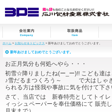
ホーム
>
お知らせ＆トピックス
> 新年あけましておめでとうございます。
新年あけましておめでとうございます。
お正月気分も何処へやら・・・
初雪☆降りましたね(ー_ー)!! こども
♪雪だるまつくろう～ で大はしゃぎ
られる方は怪我や事故に気を付けて下さい<(
さて、当店では 新春特売としてトイレ
ィっシュペーパーを奉仕価格にて 販売
月末まで）