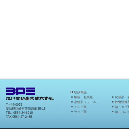
取扱商品
紙袋・包装紙
化成品・
小物類（シール）
飲食消耗
〒444-0078
トレー類
箱・カゴ
愛知県岡崎市伊賀新町35-15
ラップ類
典礼（の
TEL: 0564-24-6218
FAX:0564-27-2435