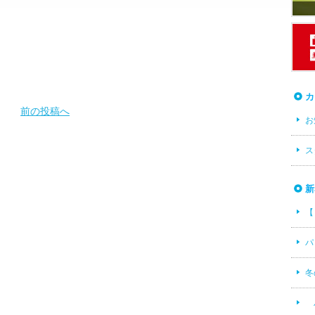
カ
前の投稿へ
お
ス
新
【
パ
冬
ハ