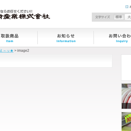
文
え～ッ★
> image2