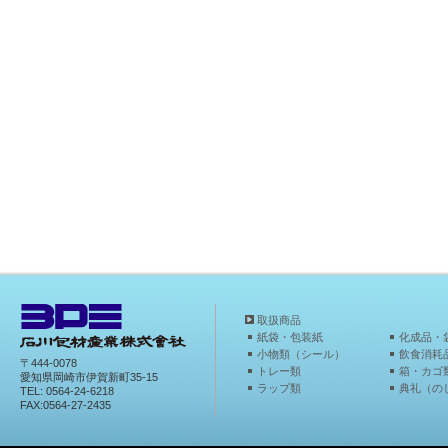
取扱商品
紙袋・包装紙
化成品・
小物類（シール）
飲食消耗
〒444-0078
トレー類
箱・カゴ
愛知県岡崎市伊賀新町35-15
ラップ類
典礼（の
TEL: 0564-24-6218
FAX:0564-27-2435